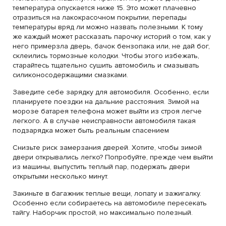
температура опускается ниже 15. Это может плачевно
отразиться на лакокрасочном покрытии, перепады
температуры вряд ли можно назвать полезными. К тому
же каждый может рассказать парочку историй о том, как у
него примерзла дверь, бачок бензопака или, не дай бог,
склеились тормозные колодки. Чтобы этого избежать,
старайтесь тщательно сушить автомобиль и смазывать
силиконосодержащими смазками.
Заведите себе зарядку для автомобиля. Особенно, если
планируете поездки на дальние расстояния. Зимой на
морозе батарея телефона может выйти из строя легче
легкого. А в случае неисправности автомобиля такая
подзарядка может быть реальным спасением
Снизьте риск замерзания дверей. Хотите, чтобы зимой
двери открывались легко? Попробуйте, прежде чем выйти
из машины, выпустить теплый пар, подержать двери
открытыми несколько минут.
Закиньте в багажник теплые вещи, лопату и зажигалку.
Особенно если собираетесь на автомобиле пересекать
тайгу. Наборчик простой, но максимально полезный.